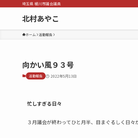
埼玉県 桶川市議会議員
北村あやこ
ホーム
活動報告
向かい風９３号
活動報告
2022年5月13日
忙しすぎる日々
３月議会が終わってひと月半、目まぐるしく日々